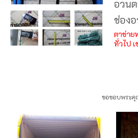
อวนตา
ช่องอว
ตาข่ายห
ทั่วไป เ
ขอขอบพระคุณค