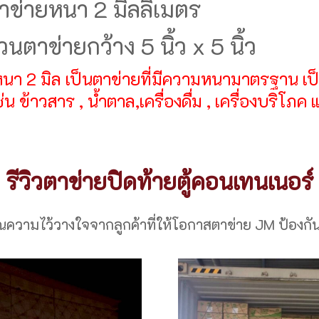
ข่ายหนา 2 มิลลิเมตร
นตาข่ายกว้าง 5 นิ้ว x 5 นิ้ว
นา 2 มิล เป็นตาข่ายที่มีความหนามาตรฐาน เป็นร
ช่น ข้าวสาร , น้ำตาล,เครื่องดื่ม , เครื่องบริโภ
รีวิวตาข่ายปิดท้ายตู้คอนเทนเนอร์
วามไว้วางใจจากลูกค้าที่ให้โอกาสตาข่าย JM ป้องกัน