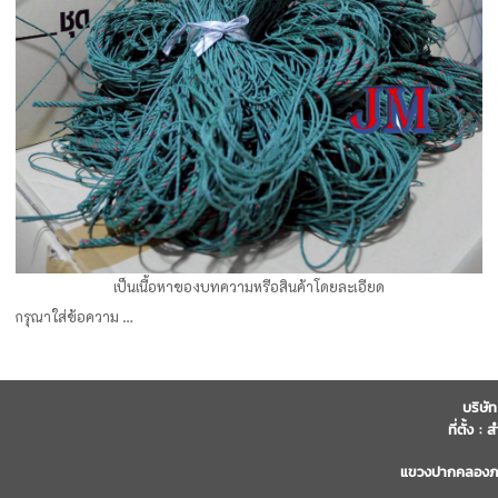
เป็นเนื้อหาของบทความหรือสินค้าโดยละเอียด
กรุณาใส่ข้อความ …
บริษั
ที่ตั้ง 
แขวงปากคลองภา